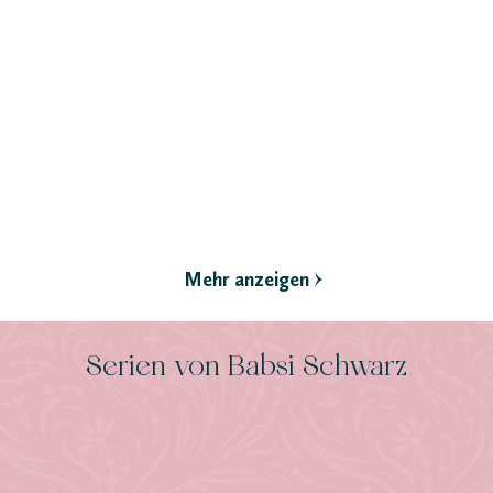
Thousand Autumns. Buch
Thousand Autumns. Buch
4
3
Gebundene Ausgabe
Gebundene Ausgabe
25,00
*
25,00
*
€
€
Merken
Merken
Mehr anzeigen
Serien von Babsi Schwarz