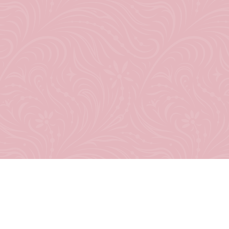
Qian Qiu
Die Kingdoms-of-
Compass-Reihe