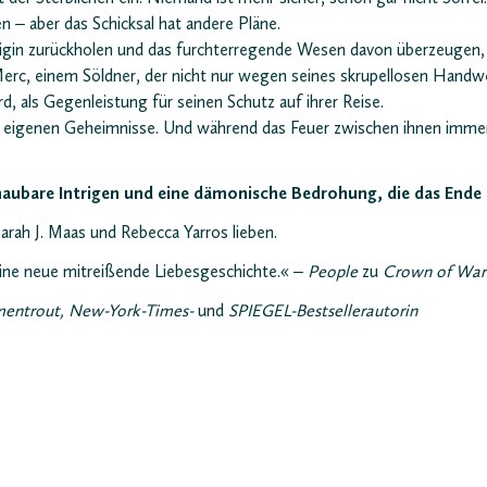
n – aber das Schicksal hat andere Pläne.
önigin zurückholen und das furchterregende Wesen davon überzeugen, 
 Merc, einem Söldner, der nicht nur wegen seines skrupellosen Handwe
d, als Gegenleistung für seinen Schutz auf ihrer Reise.
e eigenen Geheimnisse. Und während das Feuer zwischen ihnen immer h
haubare Intrigen und eine dämonische Bedrohung, die das Ende
Sarah J. Maas und Rebecca Yarros lieben.
ine neue mitreißende Liebesgeschichte.« –
People
zu
Crown of Wa
rmentrout, New-York-Times-
und
SPIEGEL-Bestsellerautorin