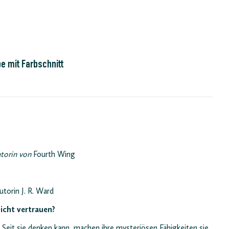
e mit Farbschnitt
utorin von
Fourth Wing
utorin J. R. Ward
icht vertrauen?
 Seit sie denken kann, machen ihre mysteriösen Fähigkeiten sie