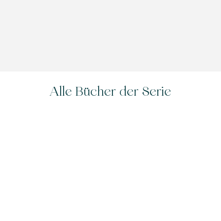
ans von Fourth Wing und Co. genau dort ab
Vanessa Mönius,
Esquire, 11. Juni 2026
Alle Bücher der Serie