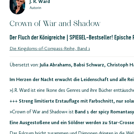
J. R. Ward
Autorin
Crown of War and Shadow
Der Fluch der Königreiche | SPIEGEL-Bestseller! Epische
Die Kingdoms-of-Compass-Reihe, Band 1
Übersetzt von:
Julia Abrahams
Babsi Schwarz
Christoph H
Im Herzen der Nacht erwacht die Leidenschaft und alle Re
»J.R. Ward ist eine Ikone des Genres und ihre Bücher enttäusch
+++ Streng limitierte Erstauflage mit Farbschnitt, nur sol
»Crown of War and Shadow« ist
Band 1 der spicy Romantas
Eine Ausgestoßene und ein Söldner werden zu Star-Crossed
Das Fulcrum bricht zusammen und Dämonen dringen in die Welt de