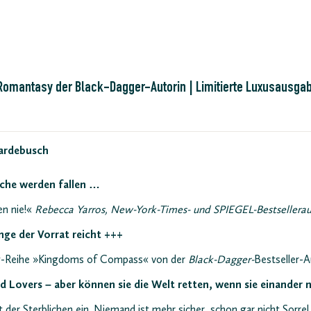
 Romantasy der Black-Dagger-Autorin | Limitierte Luxusausgab
ardebusch
iche werden fallen …
en nie!«
Rebecca Yarros, New-York-Times- und SPIEGEL-Bestsellera
ange der Vorrat reicht +++
y
-Reihe »Kingdoms of Compass« von der
Black-Dagger-
Bestseller-A
 Lovers – aber können sie die Welt retten, wenn sie einander n
r Sterblichen ein. Niemand ist mehr sicher, schon gar nicht Sorrel.