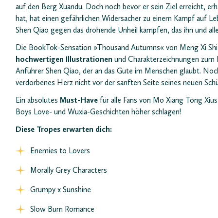
auf den Berg Xuandu. Doch noch bevor er sein Ziel erreicht, er
hat, hat einen gefährlichen Widersacher zu einem Kampf auf L
Shen Qiao gegen das drohende Unheil kämpfen, das ihn und alles
Die BookTok-Sensation »Thousand Autumns« von Meng Xi Shi ist
hochwertigen Illustrationen
und Charakterzeichnungen zum L
Anführer Shen Qiao, der an das Gute im Menschen glaubt. Noch 
verdorbenes Herz nicht vor der sanften Seite seines neuen Schü
Ein absolutes
Must-Have
für alle Fans von Mo Xiang Tong Xiu
Boys Love- und Wuxia-Geschichten höher schlagen!
Diese Tropes erwarten dich:
Enemies to Lovers
Morally Grey Characters
Grumpy x Sunshine
Slow Burn Romance