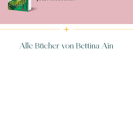
Alle Bücher von Bettina Ain
Bestseller