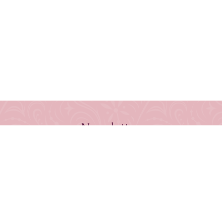
Newsletter
Jetzt anmelden und keine Neuerscheinung verpassen!
E-Mail-Adresse